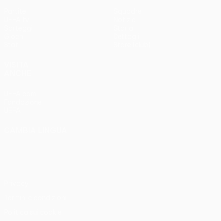
Partite
Squadre
UEFA.tv
Notizie
Sorteggi
Storia
Giochi
Dettagli
Stat.
Store (club)
VISITA
ANCHE
UEFA.com
Fondazione
UEFA
CAMBIA LINGUA
Italiano
English
Français
Deutsch
Русский
Español
Italiano
Português
Privacy
Termini e condizioni
Politica sui cookie