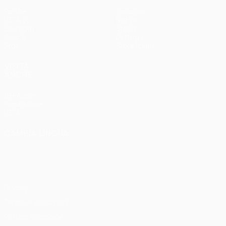
Partite
Squadre
UEFA.tv
Notizie
Sorteggi
Storia
Giochi
Dettagli
Stat.
Store (club)
VISITA
ANCHE
UEFA.com
Fondazione
UEFA
CAMBIA LINGUA
Italiano
English
Français
Deutsch
Русский
Español
Italiano
Português
Privacy
Termini e condizioni
Politica sui cookie