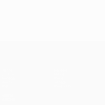
UEFA Conference League
Partite
Squadre
UEFA.tv
Notizie
Sorteggi
Storia
Giochi
Dettagli
Stat.
Store (club)
VISITA
ANCHE