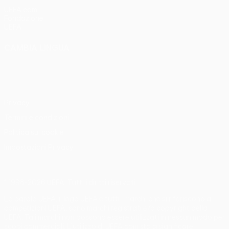
UEFA.com
Fondazione
UEFA
CAMBIA LINGUA
Italiano
English
Français
Deutsch
Русский
Español
Italiano
Português
Privacy
Termini e condizioni
Politica sui cookie
Impostazioni Privacy
© 1998-2026 UEFA. Tutti i diritti riservati
La parola UEFA, il logo UEFA e tutti i marchi che si riferiscono a
competizioni UEFA, sono marchi registrati e/o copyright della
UEFA. Tali marchi non possono essere utilizzati in nessun modo per
scopi commerciali. L'utilizzo di UEFA.com sta a significare