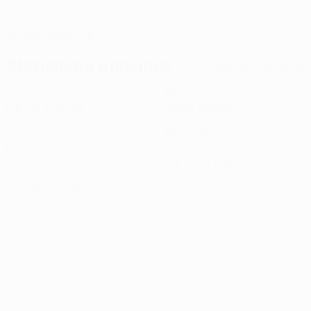
DATA DI NASCITA
12/10/2004 (21)
Statistiche principali
Tutte le statistiche
1
16
Partite giocate
Minuti giocati
0
0
Gol
Tiri totali
0
0
Assist
Cartellini gialli
0
Cartellini rossi