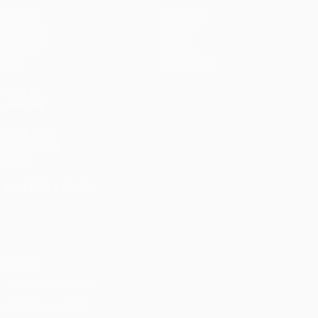
Partite
Squadre
UEFA.tv
Notizie
Sorteggi
Storia
Giochi
Dettagli
Stat.
Store (club)
VISITA
ANCHE
UEFA.com
Fondazione
UEFA
CAMBIA LINGUA
Italiano
English
Français
Deutsch
Русский
Español
Italiano
Português
Privacy
Termini e condizioni
Politica sui cookie