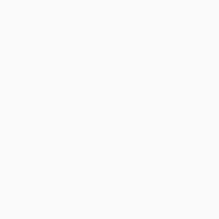
Squadre
Notizie
Storia
Dettagli
Store (club)
no
Português