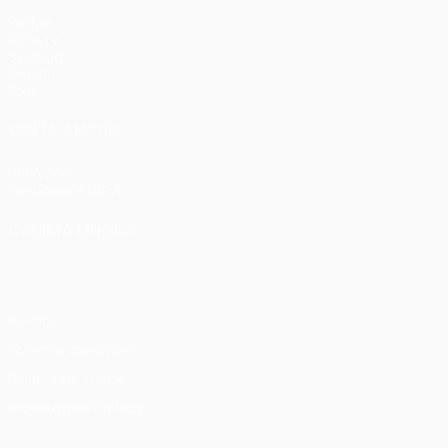
Partite
UEFA.tv
Sorteggi
Giochi
Stat.
VISITA ANCHE
UEFA.com
Fondazione UEFA
CAMBIA LINGUA
Italiano
English
Français
Deutsch
Русский
Español
Italia
Privacy
Termini e condizioni
Politica sui cookie
Impostazioni Privacy