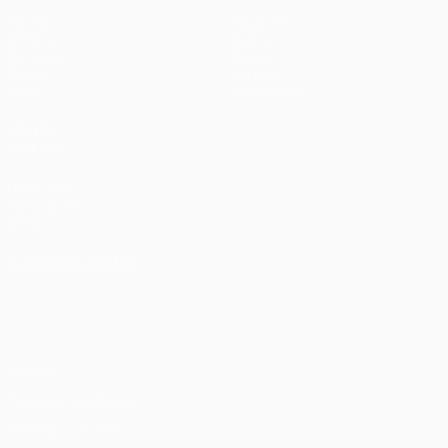
Partite
Squadre
UEFA.tv
Notizie
Sorteggi
Storia
Giochi
Dettagli
Stat.
Store (club)
VISITA
ANCHE
UEFA.com
Fondazione
UEFA
CAMBIA LINGUA
Italiano
English
Français
Deutsch
Русский
Español
Italiano
Português
Privacy
Termini e condizioni
Politica sui cookie