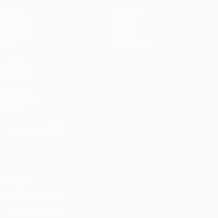
Partite
Squadre
UEFA.tv
Notizie
Sorteggi
Storia
Giochi
Dettagli
Stat.
Store (club)
VISITA
ANCHE
UEFA.com
Fondazione
UEFA
CAMBIA LINGUA
Italiano
English
Français
Deutsch
Русский
Español
Italiano
Português
Privacy
Termini e condizioni
Politica sui cookie