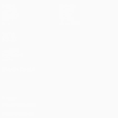
Partite
Squadre
UEFA.tv
Notizie
Sorteggi
Storia
Giochi
Dettagli
Stat.
Store (club)
VISITA
ANCHE
UEFA.com
Fondazione
UEFA
CAMBIA LINGUA
Italiano
English
Français
Deutsch
Русский
Español
Italiano
Português
Privacy
Termini e condizioni
Politica sui cookie