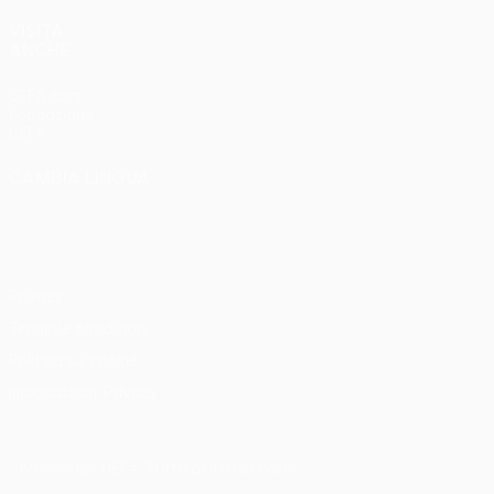
VISITA
ANCHE
UEFA.com
Fondazione
UEFA
CAMBIA LINGUA
Italiano
English
Français
Deutsch
Русский
Español
Italiano
Português
Privacy
Termini e condizioni
Politica sui cookie
Impostazioni Privacy
© 1998-2026 UEFA. Tutti i diritti riservati