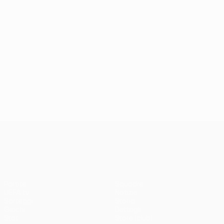
UEFA Conference League
Partite
Squadre
UEFA.tv
Notizie
Sorteggi
Storia
Giochi
Dettagli
Stat.
Store (club)