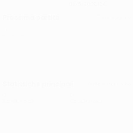
05/5/2002 (24)
Prossima partita
Tutte le partite
UEFA Conference League
gio 13 ago 2026
· Terzo turno
preliminare
Statistiche principali
Tutte le statistiche
0
0
Cartellini gialli
Cartellini rossi