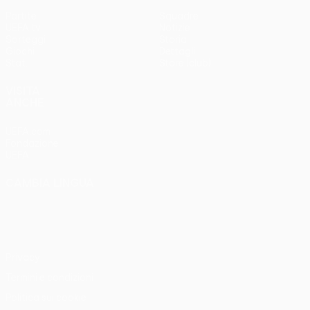
Partite
Squadre
UEFA.tv
Notizie
Sorteggi
Storia
Giochi
Dettagli
Stat.
Store (club)
VISITA
ANCHE
UEFA.com
Fondazione
UEFA
CAMBIA LINGUA
Italiano
English
Français
Deutsch
Русский
Español
Italiano
Português
Privacy
Termini e condizioni
Politica sui cookie