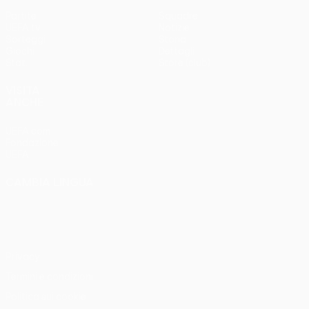
Partite
Squadre
UEFA.tv
Notizie
Sorteggi
Storia
Giochi
Dettagli
Stat.
Store (club)
VISITA
ANCHE
UEFA.com
Fondazione
UEFA
CAMBIA LINGUA
Italiano
English
Français
Deutsch
Русский
Español
Italiano
Português
Privacy
Termini e condizioni
Politica sui cookie