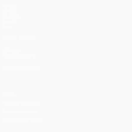
Partite
UEFA.tv
Sorteggi
Giochi
Stat.
VISITA ANCHE
UEFA.com
Fondazione UEFA
CAMBIA LINGUA
Italiano
English
Français
Deutsch
Русский
Español
Italia
Privacy
Termini e condizioni
Politica sui cookie
Impostazioni Privacy