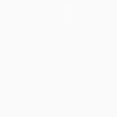
Squadre
Notizie
Storia
Dettagli
Store (club)
no
Português