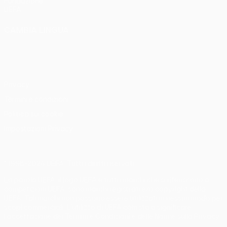
Fondazione
UEFA
CAMBIA LINGUA
Italiano
English
Français
Deutsch
Русский
Español
Italiano
Português
Privacy
Termini e condizioni
Politica sui cookie
Impostazioni Privacy
© 1998-2026 UEFA. Tutti i diritti riservati
La parola UEFA, il logo UEFA e tutti i marchi che si riferiscono a
competizioni UEFA, sono marchi registrati e/o copyright della
UEFA. Tali marchi non possono essere utilizzati in nessun modo per
scopi commerciali. L'utilizzo di UEFA.com sta a significare
l'accettazione dei Termini e Condizioni e delle Norme sulla Privacy.