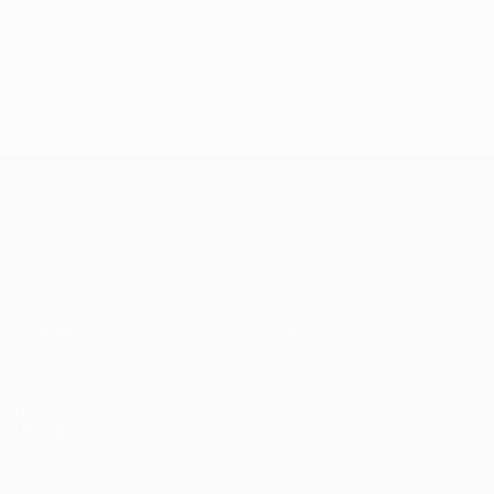
UEFA Conference League
Partite
Squadre
UEFA.tv
Notizie
Sorteggi
Storia
Giochi
Dettagli
Stat.
Store (club)
VISITA
ANCHE
UEFA.com