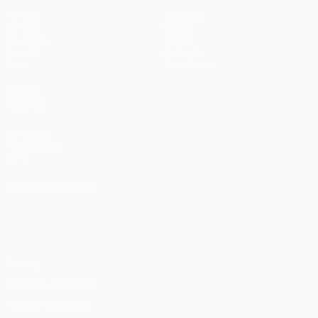
Partite
Squadre
UEFA.tv
Notizie
Sorteggi
Storia
Giochi
Dettagli
Stat.
Store (club)
VISITA
ANCHE
UEFA.com
Fondazione
UEFA
CAMBIA LINGUA
Italiano
English
Français
Deutsch
Русский
Español
Italiano
Português
Privacy
Termini e condizioni
Politica sui cookie