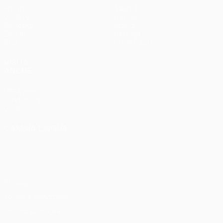
Partite
Squadre
UEFA.tv
Notizie
Sorteggi
Storia
Giochi
Dettagli
Stat.
Store (club)
VISITA
ANCHE
UEFA.com
Fondazione
UEFA
CAMBIA LINGUA
Italiano
English
Français
Deutsch
Русский
Español
Italiano
Português
Privacy
Termini e condizioni
Politica sui cookie