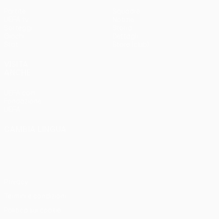
Partite
Squadre
UEFA.tv
Notizie
Sorteggi
Storia
Giochi
Dettagli
Stat.
Store (club)
VISITA
ANCHE
UEFA.com
Fondazione
UEFA
CAMBIA LINGUA
Italiano
English
Français
Deutsch
Русский
Español
Italiano
Português
Privacy
Termini e condizioni
Politica sui cookie