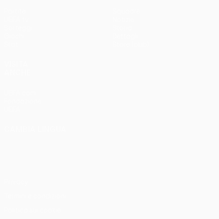
Partite
Squadre
UEFA.tv
Notizie
Sorteggi
Storia
Giochi
Dettagli
Stat.
Store (club)
VISITA
ANCHE
UEFA.com
Fondazione
UEFA
CAMBIA LINGUA
Italiano
English
Français
Deutsch
Русский
Español
Italiano
Português
Privacy
Termini e condizioni
Politica sui cookie