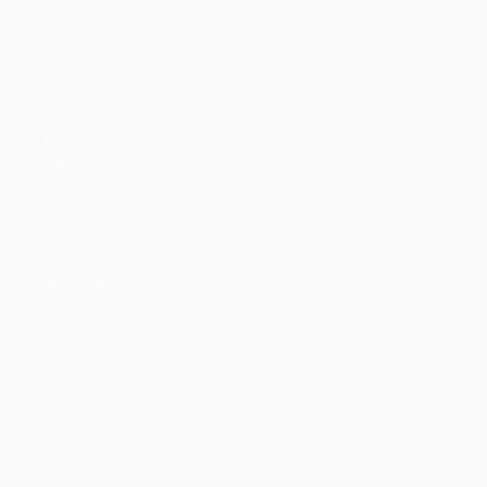
Partite
Squadre
UEFA.tv
Notizie
Sorteggi
Storia
Giochi
Dettagli
Stat.
Store (club)
VISITA
ANCHE
UEFA.com
Fondazione
UEFA
CAMBIA LINGUA
Italiano
English
Français
Deutsch
Русский
Español
Italiano
Português
Privacy
Termini e condizioni
Politica sui cookie