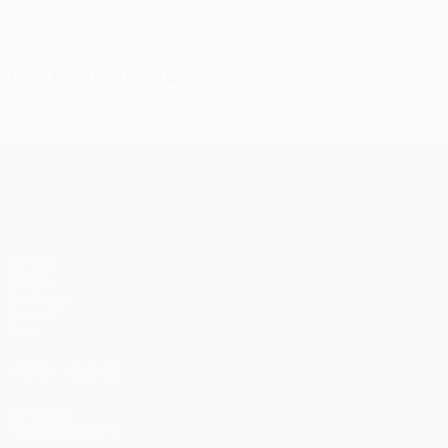
0
Cartellini gialli
Fase difensiva
UEFA Conference League
Partite
UEFA.tv
Sorteggi
Giochi
Stat.
VISITA ANCHE
UEFA.com
Fondazione UEFA