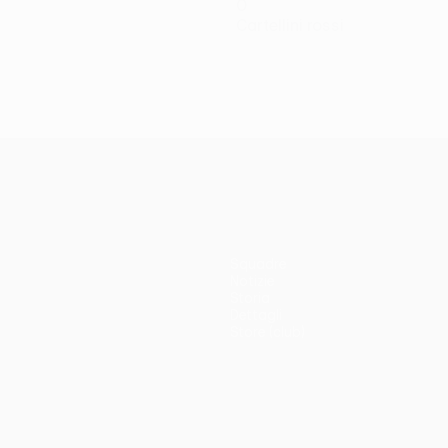
0
Cartellini rossi
Squadre
Notizie
Storia
Dettagli
Store (club)