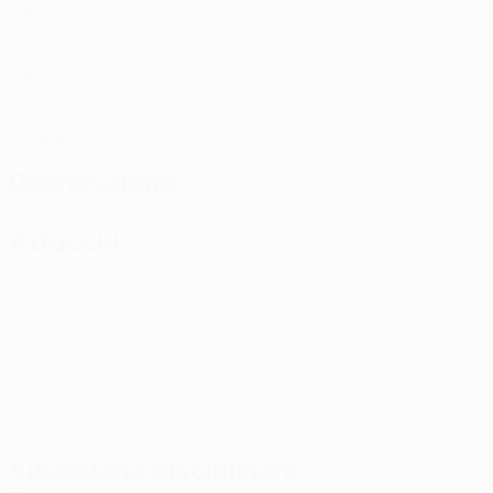
Partite giocate
0
Gol
0
Cartellini gialli
Distribuzione
Attacchi
Situazione disciplinare