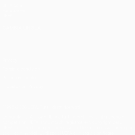
UEFA.com
Fondazione
UEFA
CAMBIA LINGUA
Italiano
English
Français
Deutsch
Русский
Español
Italiano
Português
Privacy
Termini e condizioni
Politica sui cookie
Impostazioni Privacy
© 1998-2026 UEFA. Tutti i diritti riservati
La parola UEFA, il logo UEFA e tutti i marchi che si riferiscono a
competizioni UEFA, sono marchi registrati e/o copyright della
UEFA. Tali marchi non possono essere utilizzati in nessun modo per
scopi commerciali. L'utilizzo di UEFA.com sta a significare