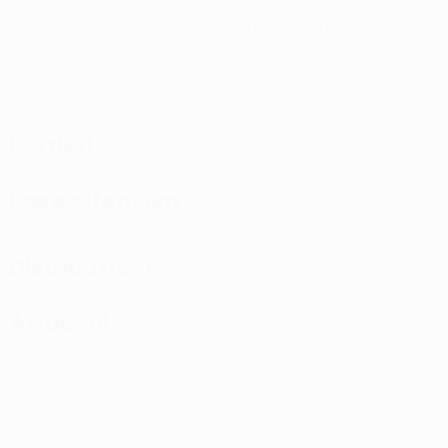
Partite giocate
Minuti giocati
90 media a partita
0
0
Gol
Cartellini gialli
0
Cartellini rossi
Portieri
Fase difensiva
Distribuzione
Attacchi