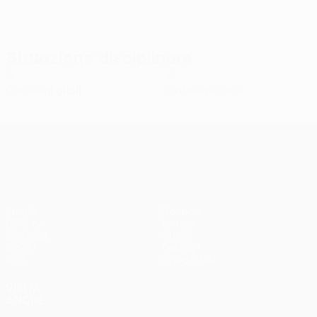
Situazione disciplinare
0
0
Cartellini gialli
Cartellini rossi
UEFA Conference League
Partite
Squadre
UEFA.tv
Notizie
Sorteggi
Storia
Giochi
Dettagli
Stat.
Store (club)
VISITA
ANCHE