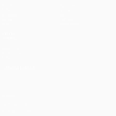
Partite
Squadre
UEFA.tv
Notizie
Sorteggi
Storia
Giochi
Dettagli
Stat.
Store (club)
VISITA
ANCHE
UEFA.com
Fondazione
UEFA
CAMBIA LINGUA
Italiano
English
Français
Deutsch
Русский
Español
Italiano
Português
Privacy
Termini e condizioni
Politica sui cookie