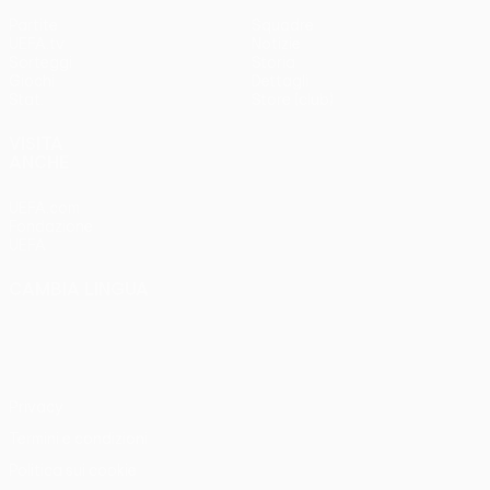
Partite
Squadre
UEFA.tv
Notizie
Sorteggi
Storia
Giochi
Dettagli
Stat.
Store (club)
VISITA
ANCHE
UEFA.com
Fondazione
UEFA
CAMBIA LINGUA
Italiano
English
Français
Deutsch
Русский
Español
Italiano
Português
Privacy
Termini e condizioni
Politica sui cookie