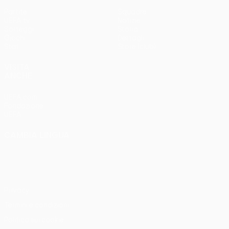
Partite
Squadre
UEFA.tv
Notizie
Sorteggi
Storia
Giochi
Dettagli
Stat.
Store (club)
VISITA
ANCHE
UEFA.com
Fondazione
UEFA
CAMBIA LINGUA
Italiano
English
Français
Deutsch
Русский
Español
Italiano
Português
Privacy
Termini e condizioni
Politica sui cookie