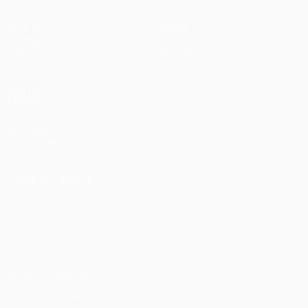
Partite
Squadre
UEFA.tv
Notizie
Sorteggi
Storia
Giochi
Dettagli
Stat.
Store (club)
VISITA
ANCHE
UEFA.com
Fondazione
UEFA
CAMBIA LINGUA
Italiano
English
Français
Deutsch
Русский
Español
Italiano
Português
Privacy
Termini e condizioni
Politica sui cookie