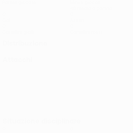
Partite giocate
Minuti giocati
48 media a partita
0
0
Gol
Assist
0
0
Cartellini gialli
Cartellini rossi
Distribuzione
Attacchi
Situazione disciplinare
0
0