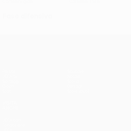
Cartellini gialli
Cartellini rossi
Fase difensiva
UEFA Conference League
Partite
Squadre
UEFA.tv
Notizie
Sorteggi
Storia
Giochi
Dettagli
Stat.
Store (club)
VISITA
ANCHE
UEFA.com
Fondazione
UEFA