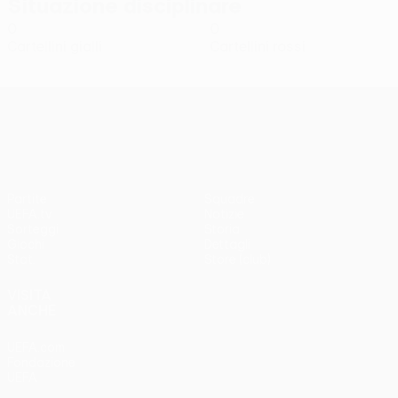
Situazione disciplinare
0
0
Cartellini gialli
Cartellini rossi
UEFA Conference League
Partite
Squadre
UEFA.tv
Notizie
Sorteggi
Storia
Giochi
Dettagli
Stat.
Store (club)
VISITA
ANCHE
UEFA.com
Fondazione
UEFA