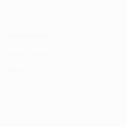
Partite giocate
Minuti giocati
0
0
Gol
Cartellini gialli
0
Cartellini rossi
Fase difensiva
Distribuzione
Attacchi