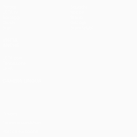
Partite
Squadre
UEFA.tv
Notizie
Sorteggi
Storia
Giochi
Dettagli
Stat.
Store (club)
VISITA
ANCHE
UEFA.com
Fondazione
UEFA
CAMBIA LINGUA
Italiano
English
Français
Deutsch
Русский
Español
Italiano
Português
Privacy
Termini e condizioni
Politica sui cookie