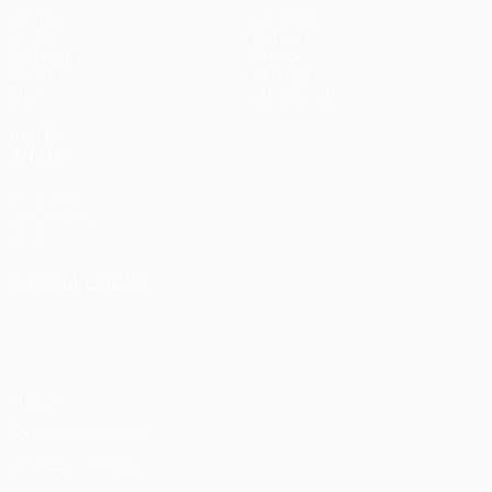
Partite
Squadre
UEFA.tv
Notizie
Sorteggi
Storia
Giochi
Dettagli
Stat.
Store (club)
VISITA
ANCHE
UEFA.com
Fondazione
UEFA
CAMBIA LINGUA
Italiano
English
Français
Deutsch
Русский
Español
Italiano
Português
Privacy
Termini e condizioni
Politica sui cookie