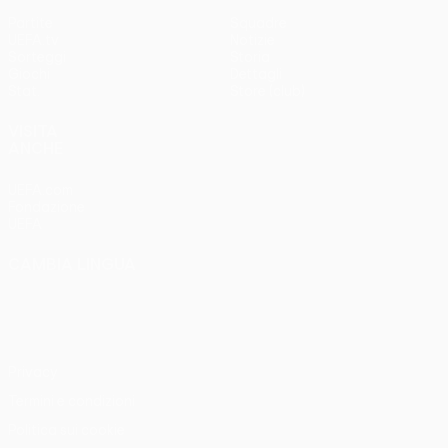
Partite
Squadre
UEFA.tv
Notizie
Sorteggi
Storia
Giochi
Dettagli
Stat.
Store (club)
VISITA
ANCHE
UEFA.com
Fondazione
UEFA
CAMBIA LINGUA
Italiano
English
Français
Deutsch
Русский
Español
Italiano
Português
Privacy
Termini e condizioni
Politica sui cookie