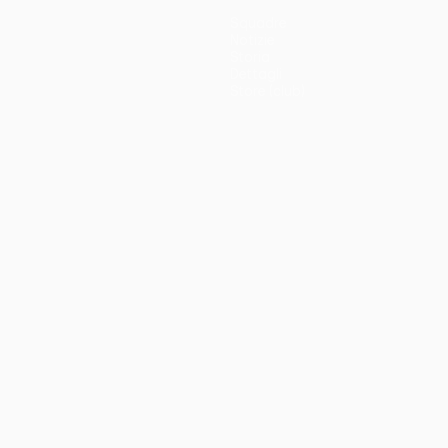
Squadre
Notizie
Storia
Dettagli
Store (club)
no
Português