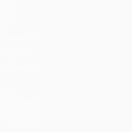
Partite
UEFA.tv
Sorteggi
Giochi
Stat.
VISITA ANCHE
UEFA.com
Fondazione UEFA
CAMBIA LINGUA
Italiano
English
Français
Deutsch
Русский
Español
Italia
Privacy
Termini e condizioni
Politica sui cookie
Impostazioni Privacy