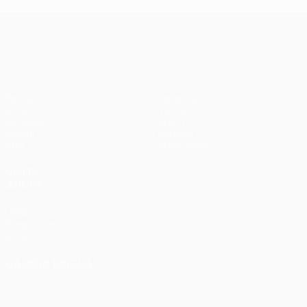
UEFA Conference League
Partite
Squadre
UEFA.tv
Notizie
Sorteggi
Storia
Giochi
Dettagli
Stat.
Store (club)
VISITA
ANCHE
UEFA.com
Fondazione
UEFA
CAMBIA LINGUA
Italiano
English
Français
Deutsch
Русский
Español
Italiano
Português