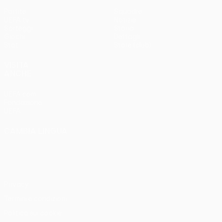
Partite
Squadre
UEFA.tv
Notizie
Sorteggi
Storia
Giochi
Dettagli
Stat.
Store (club)
VISITA
ANCHE
UEFA.com
Fondazione
UEFA
CAMBIA LINGUA
Italiano
English
Français
Deutsch
Русский
Español
Italiano
Português
Privacy
Termini e condizioni
Politica sui cookie