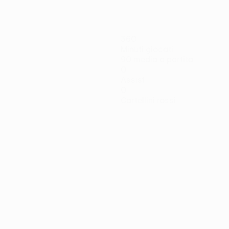
360
Minuti giocati
90 media a partita
0
Assist
0
Cartellini rossi