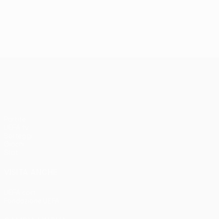
UEFA Conference League
Partite
UEFA.tv
Sorteggi
Giochi
Stat.
VISITA ANCHE
UEFA.com
Fondazione UEFA