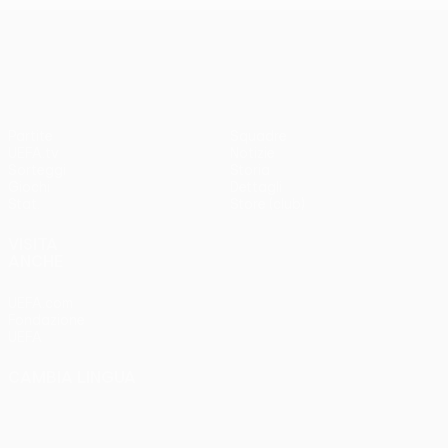
UEFA Conference League
Partite
Squadre
UEFA.tv
Notizie
Sorteggi
Storia
Giochi
Dettagli
Stat.
Store (club)
VISITA
ANCHE
UEFA.com
Fondazione
UEFA
CAMBIA LINGUA
Italiano
English
Français
Deutsch
Русский
Español
Italiano
Português