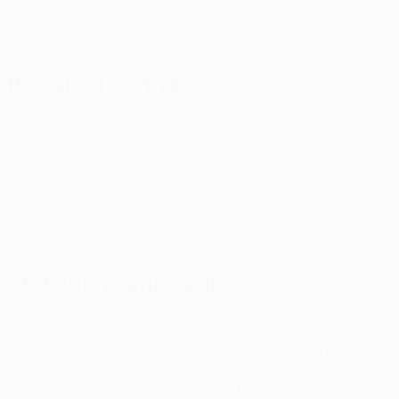
DATA DI NASCITA
14/12/1998 (27)
Prossima partita
Tutte le partite
UEFA Conference League
gio 13 ago 2026
· Terzo turno
preliminare
Statistiche principali
Tutte le statistiche
5
419
Partite giocate
Minuti giocati
83,8 media a partita
2
3
Gol
Tiri totali