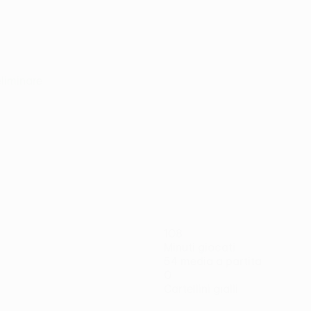
eliminare
108
Minuti giocati
54 media a partita
0
Cartellini gialli