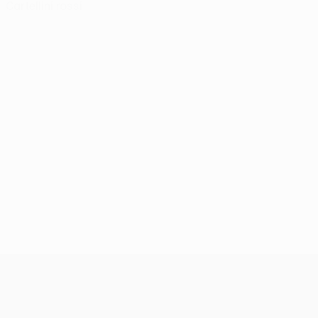
Cartellini rossi
UEFA Conference League