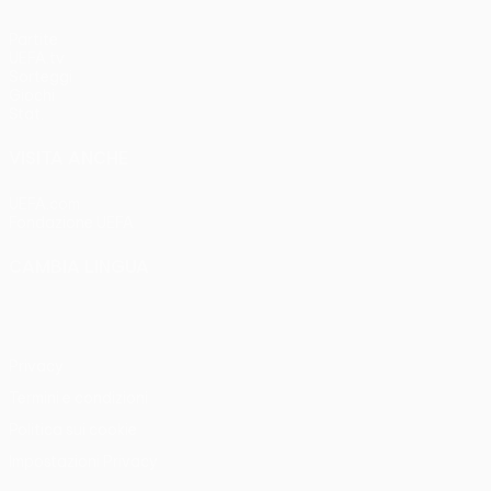
Partite
UEFA.tv
Sorteggi
Giochi
Stat.
VISITA ANCHE
UEFA.com
Fondazione UEFA
CAMBIA LINGUA
Italiano
English
Français
Deutsch
Русский
Español
Italia
Privacy
Termini e condizioni
Politica sui cookie
Impostazioni Privacy