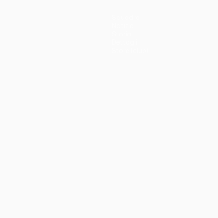
Squadre
Notizie
Storia
Dettagli
Store (club)
no
Português