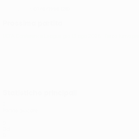
07/5/1998 (28)
DATA DI NASCITA
Prossima partita
UEFA Conference League
gio 13 ago 2026
· Terzo turno pr
Statistiche principali
2
Partite giocate
0
Gol
0