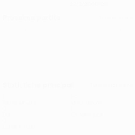
22/2/2000 (26)
Prossima partita
Tutte le partite
UEFA Conference League
gio 6 ago 2026
· Terzo turno
preliminare
Statistiche principali
Tutte le statistiche
1
90
Partite giocate
Minuti giocati
0
0
Gol
Cartellini gialli
0
Cartellini rossi