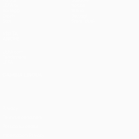
Partite
Squadre
UEFA.tv
Notizie
Sorteggi
Storia
Giochi
Dettagli
Stat.
Store (club)
VISITA
ANCHE
UEFA.com
Fondazione
UEFA
CAMBIA LINGUA
Italiano
English
Français
Deutsch
Русский
Español
Italiano
Português
Privacy
Termini e condizioni
Politica sui cookie
Impostazioni Privacy