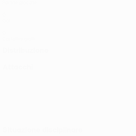
Partite giocate
0
Gol
0
Cartellini gialli
Distribuzione
Attacchi
Situazione disciplinare