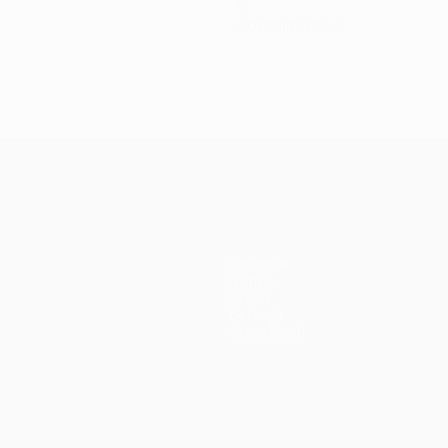
0
Cartellini rossi
Squadre
Notizie
Storia
Dettagli
Store (club)