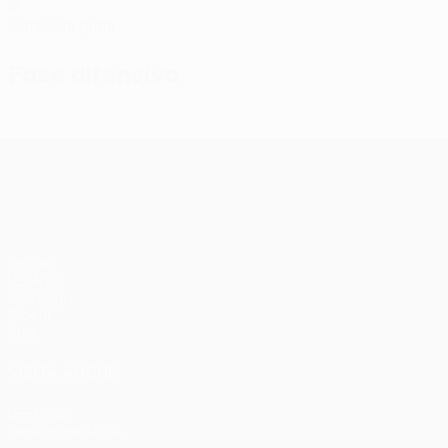
0
Cartellini gialli
Fase difensiva
UEFA Conference League
Partite
UEFA.tv
Sorteggi
Giochi
Stat.
VISITA ANCHE
UEFA.com
Fondazione UEFA