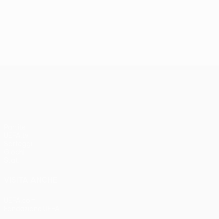
UEFA Conference League
Partite
UEFA.tv
Sorteggi
Giochi
Stat.
VISITA ANCHE
UEFA.com
Fondazione UEFA