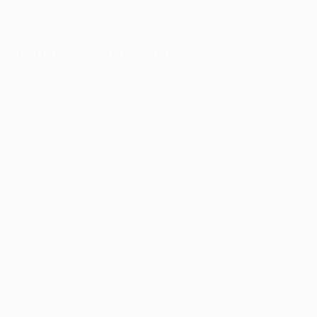
18/2/1996 (30)
DATA DI NASCITA
Statistiche principali
4
Partite giocate
0
Gol
0
Cartellini rossi