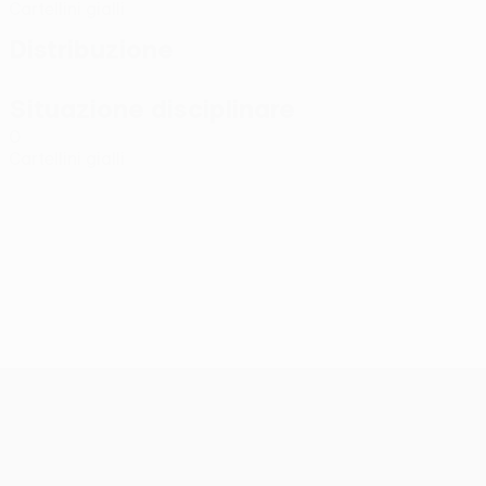
Cartellini gialli
Distribuzione
Situazione disciplinare
0
Cartellini gialli
UEFA Conference League