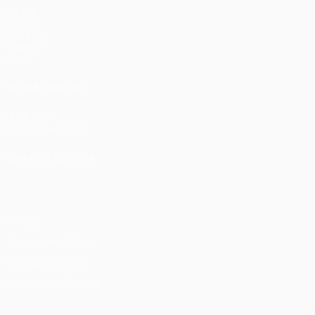
Partite
UEFA.tv
Sorteggi
Giochi
Stat.
VISITA ANCHE
UEFA.com
Fondazione UEFA
CAMBIA LINGUA
Italiano
English
Français
Deutsch
Русский
Español
Italia
Privacy
Termini e condizioni
Politica sui cookie
Impostazioni Privacy