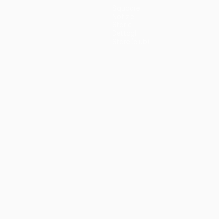
Squadre
Notizie
Storia
Dettagli
Store (club)
no
Português