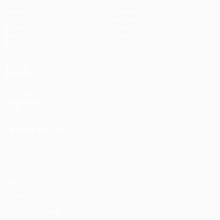
Partite
Squadre
UEFA.tv
Notizie
Sorteggi
Storia
Giochi
Dettagli
Stat.
Store (club)
VISITA
ANCHE
UEFA.com
Fondazione
UEFA
CAMBIA LINGUA
Italiano
English
Français
Deutsch
Русский
Español
Italiano
Português
Privacy
Termini e condizioni
Politica sui cookie