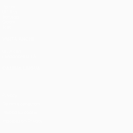
Partite
UEFA.tv
Sorteggi
Giochi
Stat.
VISITA ANCHE
UEFA.com
Fondazione UEFA
CAMBIA LINGUA
Italiano
English
Français
Deutsch
Русский
Español
Italia
Privacy
Termini e condizioni
Politica sui cookie
Impostazioni Privacy