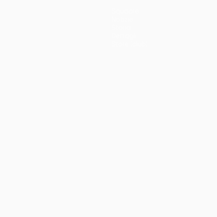
Squadre
Notizie
Storia
Dettagli
Store (club)
no
Português