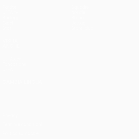
Partite
Squadre
UEFA.tv
Notizie
Sorteggi
Storia
Giochi
Dettagli
Stat.
Store (club)
VISITA
ANCHE
UEFA.com
Fondazione
UEFA
CAMBIA LINGUA
Italiano
English
Français
Deutsch
Русский
Español
Italiano
Português
Privacy
Termini e condizioni
Politica sui cookie