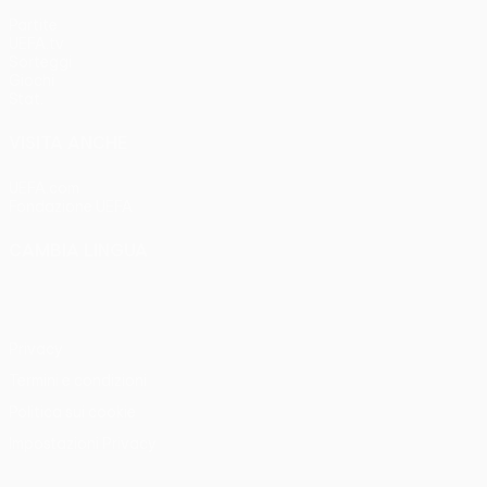
Partite
UEFA.tv
Sorteggi
Giochi
Stat.
VISITA ANCHE
UEFA.com
Fondazione UEFA
CAMBIA LINGUA
Italiano
English
Français
Deutsch
Русский
Español
Italia
Privacy
Termini e condizioni
Politica sui cookie
Impostazioni Privacy