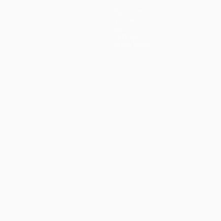
Squadre
Notizie
Storia
Dettagli
Store (club)
no
Português