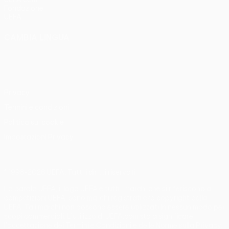
Fondazione
UEFA
CAMBIA LINGUA
Italiano
English
Français
Deutsch
Русский
Español
Italiano
Português
Privacy
Termini e condizioni
Politica sui cookie
Impostazioni Privacy
© 1998-2026 UEFA. Tutti i diritti riservati
La parola UEFA, il logo UEFA e tutti i marchi che si riferiscono a
competizioni UEFA, sono marchi registrati e/o copyright della
UEFA. Tali marchi non possono essere utilizzati in nessun modo per
scopi commerciali. L'utilizzo di UEFA.com sta a significare
l'accettazione dei Termini e Condizioni e delle Norme sulla Privacy.