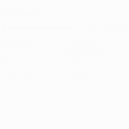
DATA DI NASCITA
03/10/1998 (27)
Statistiche principali
Tutte le statistiche
2
180
Partite giocate
Minuti giocati
90 media a partita
0
0
Gol
Assist
0
0
Cartellini gialli
Cartellini rossi