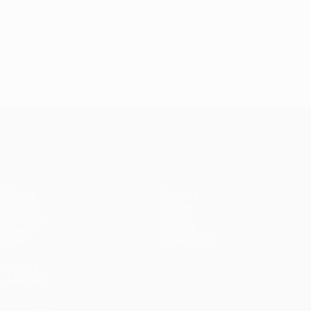
UEFA Conference League
Partite
Squadre
UEFA.tv
Notizie
Sorteggi
Storia
Giochi
Dettagli
Stat.
Store (club)
VISITA
ANCHE
UEFA.com