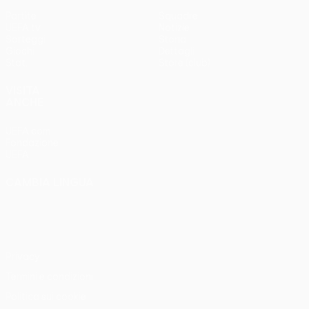
Partite
Squadre
UEFA.tv
Notizie
Sorteggi
Storia
Giochi
Dettagli
Stat.
Store (club)
VISITA
ANCHE
UEFA.com
Fondazione
UEFA
CAMBIA LINGUA
Italiano
English
Français
Deutsch
Русский
Español
Italiano
Português
Privacy
Termini e condizioni
Politica sui cookie