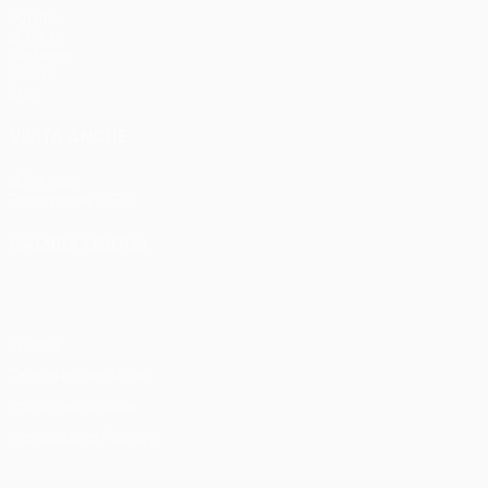
Partite
UEFA.tv
Sorteggi
Giochi
Stat.
VISITA ANCHE
UEFA.com
Fondazione UEFA
CAMBIA LINGUA
Italiano
English
Français
Deutsch
Русский
Español
Italia
Privacy
Termini e condizioni
Politica sui cookie
Impostazioni Privacy