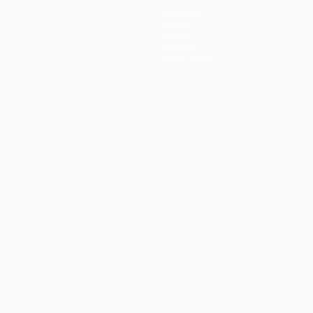
Squadre
Notizie
Storia
Dettagli
Store (club)
no
Português