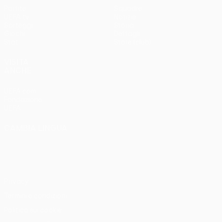
Partite
Squadre
UEFA.tv
Notizie
Sorteggi
Storia
Giochi
Dettagli
Stat.
Store (club)
VISITA
ANCHE
UEFA.com
Fondazione
UEFA
CAMBIA LINGUA
Italiano
English
Français
Deutsch
Русский
Español
Italiano
Português
Privacy
Termini e condizioni
Politica sui cookie