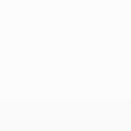
UEFA Conference League
mer 12 ago 2026
· Terzo turno
preliminare
UEFA Conference League