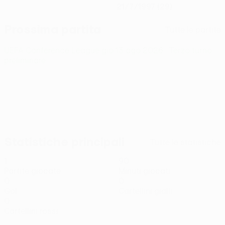
21/7/1997 (29)
Prossima partita
Tutte le partite
UEFA Conference League
gio 13 ago 2026
· Terzo turno
preliminare
Statistiche principali
Tutte le statistiche
1
90
Partite giocate
Minuti giocati
0
0
Gol
Cartellini gialli
0
Cartellini rossi