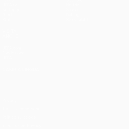
Partite
Squadre
UEFA.tv
Notizie
Sorteggi
Storia
Giochi
Dettagli
Stat.
Store (club)
VISITA
ANCHE
UEFA.com
Fondazione
UEFA
CAMBIA LINGUA
Italiano
English
Français
Deutsch
Русский
Español
Italiano
Português
Privacy
Termini e condizioni
Politica sui cookie
Impostazioni Privacy