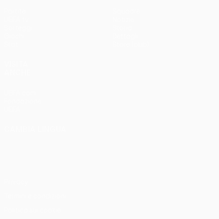
Partite
Squadre
UEFA.tv
Notizie
Sorteggi
Storia
Giochi
Dettagli
Stat.
Store (club)
VISITA
ANCHE
UEFA.com
Fondazione
UEFA
CAMBIA LINGUA
Italiano
English
Français
Deutsch
Русский
Español
Italiano
Português
Privacy
Termini e condizioni
Politica sui cookie