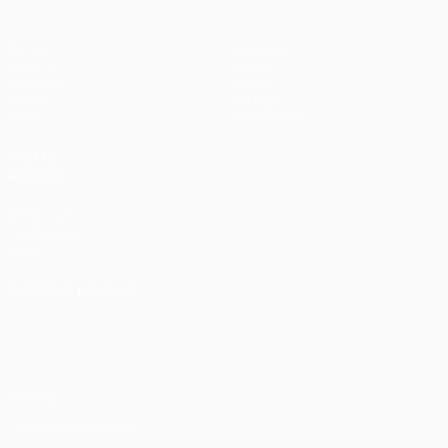
Partite
Squadre
UEFA.tv
Notizie
Sorteggi
Storia
Giochi
Dettagli
Stat.
Store (club)
VISITA
ANCHE
UEFA.com
Fondazione
UEFA
CAMBIA LINGUA
Italiano
English
Français
Deutsch
Русский
Español
Italiano
Português
Privacy
Termini e condizioni